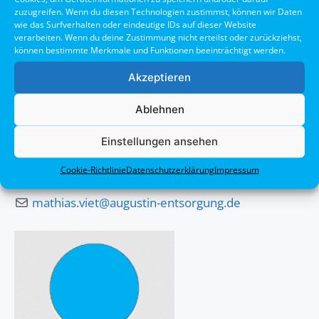
zuzugreifen. Wenn du diesen Technologien zustimmst, können wir Daten
wie das Surfverhalten oder eindeutige IDs auf dieser Website
verarbeiten. Wenn du deine Zustimmung nicht erteilst oder zurückziehst,
können bestimmte Merkmale und Funktionen beeinträchtigt werden.
Akzeptieren
Ablehnen
Mathias Viet
Einstellungen ansehen
Betriebsleiter
Cookie-Richtlinie
Datenschutzerklärung
Impressum
0491 45437-14
mathias.viet@augustin-entsorgung.de