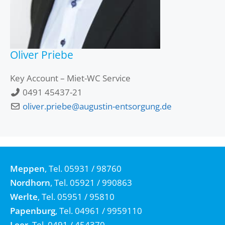
Oliver Priebe
Key Account – Miet-WC Service
0491 45437-21
oliver.priebe@augustin-entsorgung.de
Meppen
, Tel. 05931 / 98760
Nordhorn
, Tel. 05921 / 990863
Werlte
, Tel. 05951 / 95810
Papenburg
, Tel. 04961 / 9959110
Leer
, Tel. 0491 / 454370