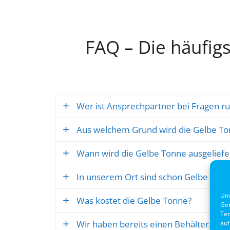
FAQ – Die häufig
Wer ist Ansprechpartner bei Fragen 
Aus welchem Grund wird die Gelbe To
Bei allgemeinen Fragen zur Gelben Tonn
Nachholterminen wenden Sie sich gerne 
Wann wird die Gelbe Tonne ausgelief
Mit Datum vom 24.05.2023 hat der Rat d
Kontaktformular
Abfallwirtschaftskonzept wurde das Erfa
In unserem Ort sind schon Gelbe Tonne
Die Gelben Tonnen werden ab Oktober 20
flächendeckende Einführung von Gelben
Um 
sein.
Was kostet die Gelbe Tonne?
Ger
Wenn Sie noch keine Tonne erhalten ha
Tec
Wir haben bereits einen Behälter. Wir
auf