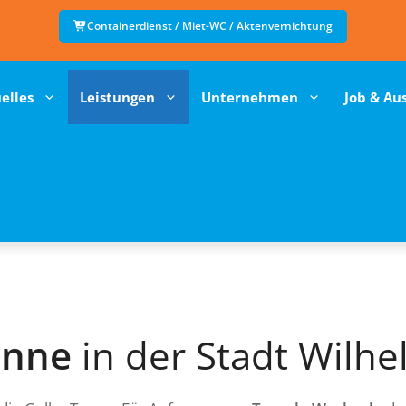
Containerdienst / Miet-WC / Aktenvernichtung
elles
Leistungen
Unternehmen
Job & Au
onne
in der Stadt Wilh