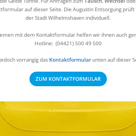
 die Gelbe Tonne. Für Anfragen zum
Tausch
,
Wechsel
ode
tformular auf dieser Seite. Die Augustin Entsorgung prüf
der Stadt Wilhelmshaven individuell.
lemen mit dem Kontaktformular helfen wir ihnen auch gern
Hotline: (04421) 500 49 500
 jedoch vorrangig das
Kontaktformular
unten auf dieser S
ZUM KONTAKTFORMULAR