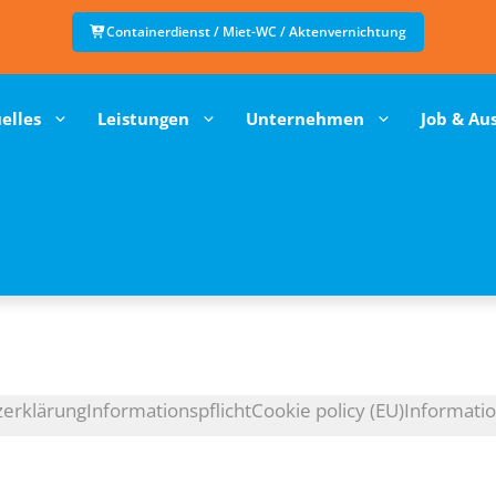
Containerdienst / Miet-WC / Aktenvernichtung
elles
Leistungen
Unternehmen
Job & Au
zerklärung
Informationspflicht
Cookie policy (EU)
Informati